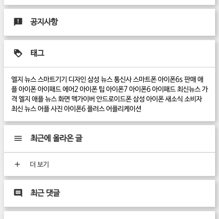
공지사항
태그
엘지 뉴스
스마트기기
디자인
삼성 뉴스
통신사
스마트폰
아이폰6s
판매
애
플
아이폰
아이패드 에어2
아이폰 팁
아이폰7
아이폰6
아이패드
최신뉴스
가
격
엘지
애플 뉴스
화면
맥가이버
안드로이드폰
삼성
아이폰 새소식
소비자
최신 뉴스
어플
사진
아이폰6 플러스
어플리케이션
최근에 올라온 글
더 보기
최근 댓글