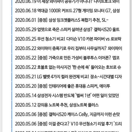
은 화상캠 방송용캠 리얼 후기
2020.06.19
이 세상 와이파이 공유기가 아니다? 나이트호크 와이
파이6 공유기 RAX200 리얼 후기!
2020.06.18
역대급 1000R 커브드 27형 게이밍 모니터 G7, 삼성
전자 사고치다?! C27G75T 오디세이 리얼 후기
2020.06.01
[증정] 삼성 잉크젯플러스S 복합기 추천, SL-
T1670W 에어 프린트 무선으로 편하고 빠르게
2020.05.29
업뎃으로 죽은 스피커 살려낸 삼성? 갤럭시S20 울트
라 스피커 ‘블라인드 테스트’
2020.05.25
무선 청소기 비교! 다이슨 V10 카본 파이버 vs 로보락
2
H6 진짜 ‘가성비’ 무선청소기는?
2020.05.22
와이파이 증폭기로 우리 집부터 사무실까지? 와이파이
6 증폭기 ‘넷기어 EAX20’
2020.05.22
[증정] 가죽으로 만든 가성비 블루투스 이어폰? 앱코
비토닉 E100 무선 이어폰 리얼 후기!
2020.05.22
호불호 없는 마사지건 ‘한 손에 쏙’ 들어오는 호브로 슈
퍼 미니 마사지건 리얼 후기!
2020.05.21
LG 벨벳 4가지 컬러 완전체 비교! 장소-시간대별 디자
인, 구형 엘지폰과 비교까지
2020.05.20
[증정] 인테리어에 좋은 휴대용 스피커, 에이투
AT331 블루투스 스피커 리얼 후기!
2020.05.14
삼성전자 시스템 반도체 '벌써 1년' 어떤 일이 있었던
걸까?
2020.05.12
강의용 노트북 추천, 삼성노트북 플러스
NT550XCR-AD1A '10세대 칩셋 & 슬림 디자인'
2020.05.06
[증정] 갤럭시S20 케이스 Celly, 지금까지 이런 손맛
은 없었다? 첼리 생분해 'Earth' 케이스 리얼 후기
2020.05.06
[증정] 이걸 준다고? V10 무선청소기 리얼 후기 '드리