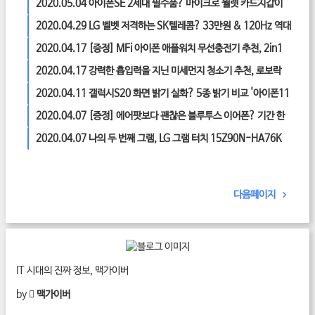
미 샤오미 무선청소기'
2020.05.04
아이폰SE 2세대 필수품? 마이크로 월렛 카드지갑이
필요한 이유 (feat.30% 할인)
2020.04.29
LG 벨벳 저격하는 SK텔레콤? 33만원 & 120Hz 역대
급 가성비폰 출시 예고
2020.04.17
[증정] MFi 아이폰 애플워치 무선충전기 추천, 2in1
듀얼 애플 무선 충전기 리얼 후기!
2020.04.17
강력한 흡입력을 지닌 미세먼지 청소기 추천, 로보락
H6 무선 스틱 진공청소기
2020.04.11
갤럭시S20 화면 밝기 실화? 5종 밝기 비교 '아이폰11
프로' 역대급 기록
2020.04.07
[증정] 에어팟보다 괜찮은 블루투스 이어폰? 기간 한
정 8만원대 ‘미포 O10 완전무선 이어폰’ 리얼 후기!
2020.04.07
나의 두 번째 그램, LG 그램 터치 15Z90N-HA76K
터치 노트북 추천
다음페이지
IT 시대의 진짜 정보, 맥가이버
by
 맥가이버