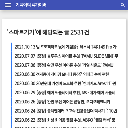
기백이의 맥가이버
'스마트기기'에 해당되는 글 2531건
2021.10.13
빔 프로젝터로 낮에 게임을? 뷰소닉 T4K149 Pro 가
성비 프로젝터 리뷰
2020.07.07
[증정] 블루투스 이어폰 추천 ‘PAMU SLIDE MINI’ 무
선 이어폰 직접 들어본 소감은?
2020.07.06
[증정] 완전 무선 이어폰 추천 ‘리얼 사운드’ PAMU
SLIDE MINI 블루투스 이어폰
2020.06.30
전자종이 게이밍 모니터 등장? 역대급 눈이 편한
BenQ EX2780Q 아이케어 무결점
2020.06.30
20만원대 가성비 노트북 추천 '엠피지오 Ares11' 윈
도우 탑재 초저가 노트북
2020.06.29
[증정] 에어 써큘레이터 추천, 오아 메가 에어 서큘레
이터 공기순환기 리얼 후기!
2020.06.26
[증정] 완전 무선 이어폰 끝장판, 오디오테크니카
ATH-CK3TW 가성비 이어폰 TWS 리얼 후기!
2020.06.24
[증정] 블랙앤데커 초고속 진공블렌더 믹서기 '110년
역사' 담긴 국내 최고 속도 믹서기 리얼 후기!
2020.06.22
[증정] 화상 회의용 웹캠 추천, ABKO '웹캠 커버' 품