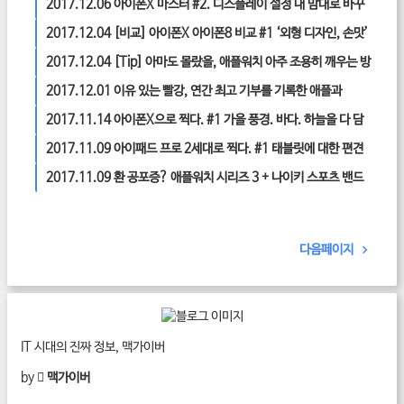
빛낸 최고작’
2017.12.06
아이폰X 마스터 #2. 디스플레이 설정 내 맘대로 바꾸
는 9가지 방법
2017.12.04
[비교] 아이폰X 아이폰8 비교 #1 ‘외형 디자인, 손맛’
살펴보기
2017.12.04
[Tip] 아마도 몰랐을, 애플워치 아주 조용히 깨우는 방
법
2017.12.01
이유 있는 빨강, 연간 최고 기부를 기록한 애플과
(RED) 이야기
2017.11.14
아이폰X으로 찍다. #1 가을 풍경. 바다. 하늘을 다 담
다.
2017.11.09
아이패드 프로 2세대로 찍다. #1 태블릿에 대한 편견
을 지우다.
2017.11.09
환 공포증? 애플워치 시리즈 3 + 나이키 스포츠 밴드
조합
1
다음페이지
IT 시대의 진짜 정보, 맥가이버
by
 맥가이버