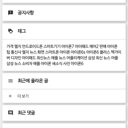
공지사항
태그
가격
엘지
안드로이드폰
스마트기기
아이폰7
아이패드 에어2
판매
아이폰
팁
통신사
엘지 뉴스
화면
스마트폰
아이폰
아이폰6s
아이폰6 플러스
맥가이
버
디자인
아이패드
최신뉴스
애플 뉴스
어플리케이션
삼성
최신 뉴스
어플
삼성 뉴스
소비자
애플
아이폰 새소식
사진
아이폰6
최근에 올라온 글
더 보기
최근 댓글