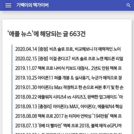
기백이의 맥가이버
'애플 뉴스'에 해당되는 글 663건
2020.04.14
[증정] 비츠 솔로 프로, 비교해보니 더 매력적인 노이
즈캔슬링 헤드폰
2020.02.15
[증정] 이걸 준다고? 비츠 솔로 프로 노캔 헤드폰 리얼
후기! ‘예쁜데 착하기까지’
2019.11.07
맥북 프로 나비식 키보드 대참사.. 2년도 안된 맥북 프
1
로에 일어난 일
2019.10.25
아이폰11 퍼플 개봉 & 실사용기, 누군가 매직으로 장
난쳐버린 예쁜 아이폰.
2019.01.30
아이폰Xs Max 작정하고 한 손으로 써본 후기 및 한 손
조작 꿀팁
2018.09.22
애플워치 시리즈4 vs 시리즈3, 완벽한 업그레이드 '아
쉬움'은?
2018.09.13
[총정리] 아이폰Xs MAX, 아이폰Xr, 애플워치4 핵심
정리 요약 '애플 신제품 발표'
2018.08.08
맥북 프로 2017 논 터치바 언박싱 '194만원' 맥북 프
로를 사다.
2018.07.13
'8배 더 빨라진' 맥북 프로 2018, 블랙 매직 eGPU까