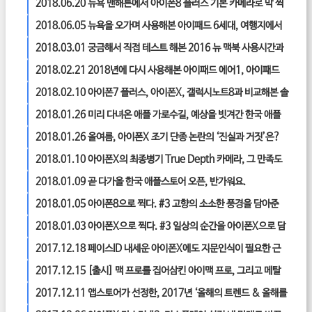
지 품다.
2018.06.20
뉴욕 맨해튼에서 아이폰8 플러스 기본 카메라로 막 찍
어본 후기
2018.06.05
뉴욕을 오가며 사용해본 아이패드 6세대, 여행지에서
의 사용성은?
2018.03.01
궁금해서 직접 테스트 해본 2016 뉴 맥북 사용시간과
맥북 배터리 상태 확인 방법
2018.02.21
2018년에 다시 사용해본 아이패드 에어1, 아이패드
에어 중고도 쓸만할까?
2018.02.10
아이폰7 플러스, 아이폰X, 갤럭시노트8과 비교해본 솔
직한 아이폰8 플러스 사용기
2018.01.26
미리 다녀온 애플 가로수길, 예상을 빗겨간 한국 애플
스토어의 모든 것.
2018.01.26
올여름, 아이폰X 조기 단종 논란의 ‘진실과 거짓’은?
2018.01.10
아이폰X의 최종병기 True Depth 카메라, 그 만족도
는?
2018.01.09
곧 다가올 한국 애플스토어 오픈, 반가워요.
2018.01.05
아이폰8으로 찍다. #3 고향의 소소한 풍경을 담아준
아이폰8 플러스
2018.01.03
아이폰X으로 찍다. #3 일상의 순간을 아이폰X으로 담
다.
2017.12.18
페이스ID 내세운 아이폰X에도 지문인식이 필요한 근
본적 이유
2017.12.15
[출시] 맥 프로를 집어삼킨 아이맥 프로, 그리고 메탈
을 품은 파이널 컷 프로 X
2017.12.11
앱스토어가 선정한, 2017년 ‘올해의 트렌드 & 올해를