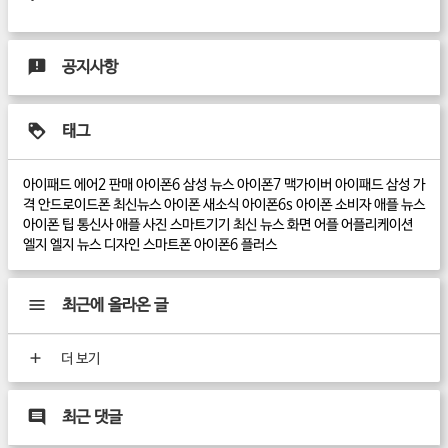
공지사항
태그
아이패드 에어2
판매
아이폰6
삼성 뉴스
아이폰7
맥가이버
아이패드
삼성
가
격
안드로이드폰
최신뉴스
아이폰 새소식
아이폰6s
아이폰
소비자
애플 뉴스
아이폰 팁
통신사
애플
사진
스마트기기
최신 뉴스
화면
어플
어플리케이션
엘지
엘지 뉴스
디자인
스마트폰
아이폰6 플러스
최근에 올라온 글
더 보기
최근 댓글