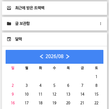
최근에 받은 트랙백
글 보관함
달력
«
2026/08
»
일
월
화
수
목
금
토
1
2
3
4
5
6
7
8
9
10
11
12
13
14
15
16
17
18
19
20
21
22