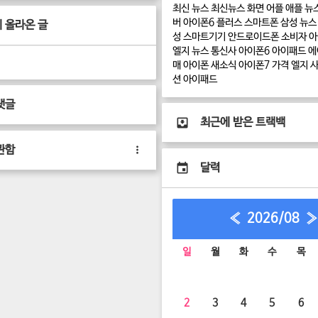
최신 뉴스
최신뉴스
화면
어플
애플 뉴
버
아이폰6 플러스
스마트폰
삼성 뉴스
 올라온 글
성
스마트기기
안드로이드폰
소비자
아
엘지 뉴스
통신사
아이폰6
아이패드 에
매
아이폰 새소식
아이폰7
가격
엘지
션
아이패드
댓글
최근에 받은 트랙백
관함
달력
«
2026/08
»
일
월
화
수
목
2
3
4
5
6