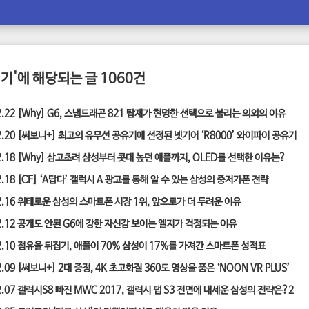
기'에 해당되는 글 1060건
2.22
[Why] G6, 스냅드래곤 821 탑재가 현명한 선택으로 불리는 의외의 이유
2.20
[써보니+] 최고의 유무선 공유기에 선정된 넷기어 ‘R8000’ 와이파이 공유기
2.18
[Why] 삼고초려 삼성부터 콧대 높던 애플까지, OLED를 선택한 이유는?
2.18
[CF] ‘A답다’ 갤럭시 A 광고를 통해 알 수 있는 삼성의 중저가폰 전략
2.16
위태로운 삼성의 스마트폰 시장 1위, 앞으로가 더 두려운 이유
2.12
공개도 안된 G6에 강한 자신감 보이는 엘지가 걱정되는 이유
2.10
점유율 뒤집기, 애플이 70% 삼성이 17%를 가져간 스마트폰 성적표
2.09
[써보니+] 2대 증정, 4K 초고화질 360도 영상을 품은 ‘NOON VR PLUS’
2.07
갤럭시S8 빠진 MWC 2017, 갤럭시 탭 S3 전면에 내세운 삼성의 전략은?
2