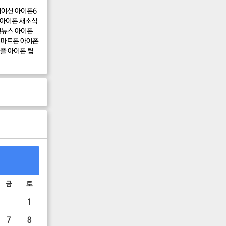
케이션
아이폰6
아이폰 새소식
신뉴스
아이폰
스마트폰
아이폰
플
아이폰 팁
금
토
1
7
8