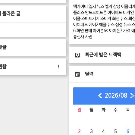
맥가이버
엘지 뉴스
엘지
삼성
어플리
플러스
안드로이드폰
아이패드
디자인
 올라온 글
어플
스마트기기
소비자
최신 뉴스
최
아이패드 에어2
애플 뉴스
삼성 뉴스
6
화면
판매
아이폰6s
아이폰7
가격
애
통신사
사진
댓글
최근에 받은 트랙백
관함
달력
«
2026/08
»
일
월
화
수
목
2
3
4
5
6