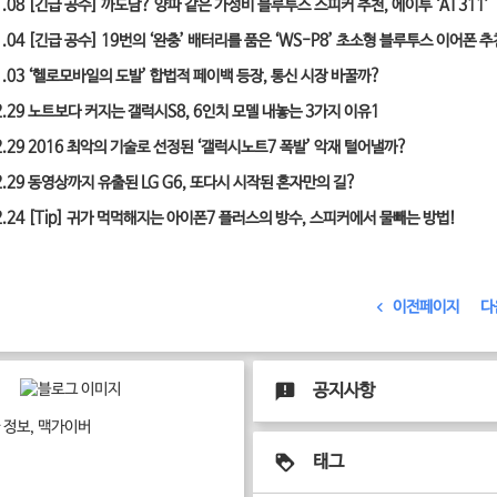
1.08
[긴급 공수] 까도남? 양파 같은 가성비 블루투스 스피커 추천, 에이투 ‘AT311’
1.04
[긴급 공수] 19번의 ‘완충’ 배터리를 품은 ‘WS-P8’ 초소형 블루투스 이어폰 추
C]
1.03
‘헬로모바일의 도발’ 합법적 페이백 등장, 통신 시장 바꿀까?
2.29
노트보다 커지는 갤럭시S8, 6인치 모델 내놓는 3가지 이유
1
2.29
2016 최악의 기술로 선정된 ‘갤럭시노트7 폭발’ 악재 털어낼까?
2.29
동영상까지 유출된 LG G6, 또다시 시작된 혼자만의 길?
2.24
[Tip] 귀가 먹먹해지는 아이폰7 플러스의 방수, 스피커에서 물빼는 방법!
이전페이지
다
공지사항
짜 정보, 맥가이버
태그