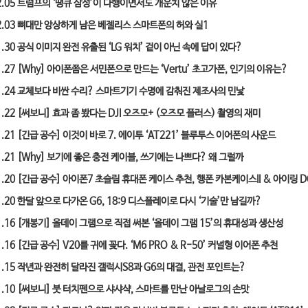
2.05
트럼프의 ‘땡큐 삼성’이 다행이면서도 개운치 않은 이유
2.03
뼈대만 앙상하게 남은 베젤리스 스마트폰의 허와 실
1
1.30
공식 이미지 완전 유출된 ‘LG 워치’ 겉이 아닌 속에 답이 있다?
1.27
[Why] 아이폰쯤은 서민폰으로 만드는 ‘Vertu’ 초고가폰, 인기의 이유는?
1.24
교체보다 비싼 수리? 스마트기기 수명에 감춰진 제조사의 민낯
1.22
[써보니] 효과 좀 봤다는 DJI 오즈모+ (오즈모 플러스) 촬영의 재미
1.21
[긴급 공수] 이것이 바로 7. 에이투 ‘AT221’ 블루투스 이어폰의 사운드
1.21
[Why] 보기에 좋은 충전 케이블, 쓰기에는 나쁘다? 왜 그럴까
1.20
[긴급 공수] 아이폰7 초슬림 휴대폰 케이스 추천, 행폰 카본케이스II & 아이링 
1.20
한달 앞으로 다가온 G6, 18:9 디스플레이로 다시 ‘기술’만 남길까?
1.16
[개봉기] 올데이 그램으로 직접 써본 ‘올데이 그램 15’의 휴대성과 생산성
1.16
[긴급 공수] V20를 귀에 꽂다. ‘M6 PRO & R-50’ 커널형 이어폰 추천
1.15
작년과 완전히 달라진 갤럭시S8과 G6의 대결, 관전 포인트는?
1.10
[써보니] 붓 터치펜으로 샤샤샥, 스마트를 만난 아날로그의 손맛