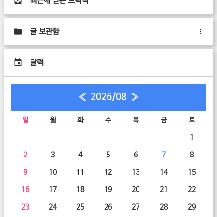
최근에 받은 트랙백
글 보관함
달력
«
2026/08
»
일
월
화
수
목
금
토
1
2
3
4
5
6
7
8
9
10
11
12
13
14
15
16
17
18
19
20
21
22
23
24
25
26
27
28
29