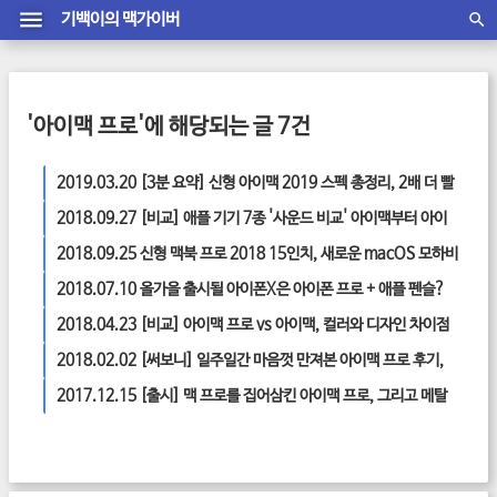
기백이의 맥가이버
'아이맥 프로'에 해당되는 글 7건
2019.03.20
[3분 요약] 신형 아이맥 2019 스펙 총정리, 2배 더 빨
라진 아이맥
2018.09.27
[비교] 애플 기기 7종 '사운드 비교' 아이맥부터 아이
폰X, 맥북 에어까지!
2018.09.25
신형 맥북 프로 2018 15인치, 새로운 macOS 모하비
정식 버전을 만나다.
2018.07.10
올가을 출시될 아이폰X은 아이폰 프로 + 애플 펜슬?
2018.04.23
[비교] 아이맥 프로 vs 아이맥, 컬러와 디자인 차이점
은?
2018.02.02
[써보니] 일주일간 마음껏 만져본 아이맥 프로 후기,
진짜 프로다웠을까?
2017.12.15
[출시] 맥 프로를 집어삼킨 아이맥 프로, 그리고 메탈
을 품은 파이널 컷 프로 X