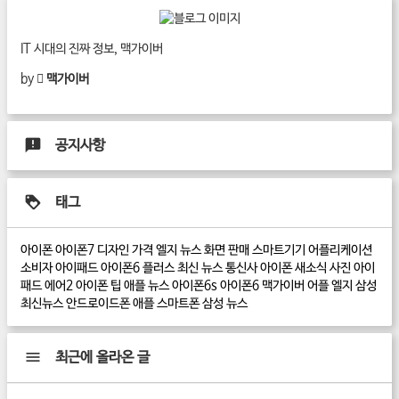
IT 시대의 진짜 정보, 맥가이버
by
 맥가이버
공지사항
태그
아이폰
아이폰7
디자인
가격
엘지 뉴스
화면
판매
스마트기기
어플리케이션
소비자
아이패드
아이폰6 플러스
최신 뉴스
통신사
아이폰 새소식
사진
아이
패드 에어2
아이폰 팁
애플 뉴스
아이폰6s
아이폰6
맥가이버
어플
엘지
삼성
최신뉴스
안드로이드폰
애플
스마트폰
삼성 뉴스
최근에 올라온 글