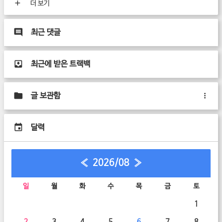
더 보기
최근 댓글
최근에 받은 트랙백
글 보관함
달력
«
2026/08
»
일
월
화
수
목
금
토
1
2
3
4
5
6
7
8