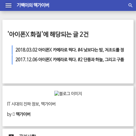
기백이의 맥가이버
'아이폰X 화질'에 해당되는 글 2건
2018.03.02
아이폰X 카메라로 찍다. #4 낮보다는 밤, 저조도를 정
복하다.
2017.12.06
아이폰X 카메라로 찍다. #2 단풍과 하늘, 그리고 구름
IT 시대의 진짜 정보, 맥가이버
by
 맥가이버