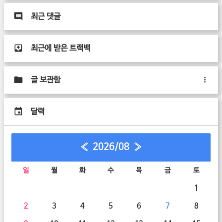
최근 댓글
최근에 받은 트랙백
글 보관함
달력
«
2026/08
»
일
월
화
수
목
금
토
1
2
3
4
5
6
7
8