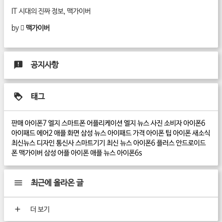
IT 시대의 진짜 정보, 맥가이버
by
 맥가이버
공지사항
태그
판매
아이폰7
엘지
스마트폰
어플리케이션
엘지 뉴스
사진
소비자
아이폰6
아이패드 에어2
애플
화면
삼성 뉴스
아이패드
가격
아이폰 팁
아이폰 새소식
최신뉴스
디자인
통신사
스마트기기
최신 뉴스
아이폰6 플러스
안드로이드
폰
맥가이버
삼성
어플
아이폰
애플 뉴스
아이폰6s
최근에 올라온 글
더 보기