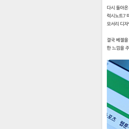
다시 돌아온
럭시노트7 
모서리 디자
결국 베젤을
한 느낌을 