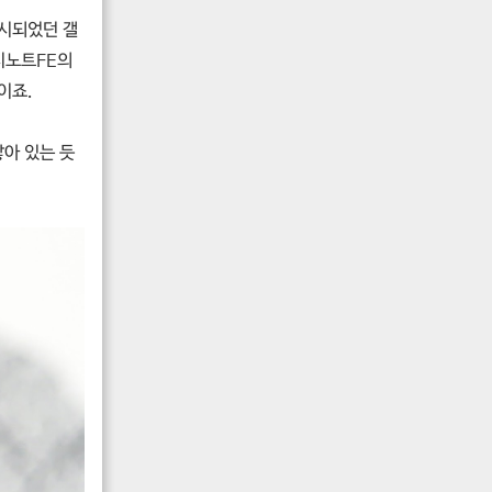
출시되었던 갤
시노트FE의
이죠.
닿아 있는 듯