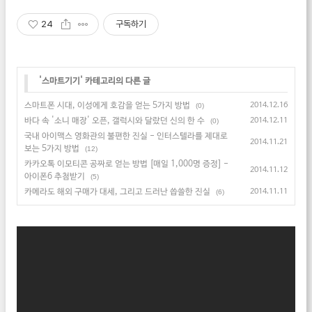
24
구독하기
'
스마트기기
' 카테고리의 다른 글
스마트폰 시대, 이성에게 호감을 얻는 5가지 방법
2014.12.16
(0)
바다 속 '소니 매장' 오픈, 갤럭시와 달랐던 신의 한 수
2014.12.11
(0)
국내 아이맥스 영화관의 불편한 진실 - 인터스텔라를 제대로
2014.11.21
보는 5가지 방법
(12)
카카오톡 이모티콘 공짜로 얻는 방법 [매일 1,000명 증정] -
2014.11.12
아이폰6 추첨받기
(5)
카메라도 해외 구매가 대세, 그리고 드러난 씁쓸한 진실
2014.11.11
(6)