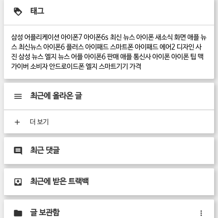
태그
삼성
어플리케이션
아이폰7
아이폰6s
최신 뉴스
아이폰 새소식
화면
애플 뉴
스
최신뉴스
아이폰6 플러스
아이패드
스마트폰
아이패드 에어2
디자인
사
진
삼성 뉴스
엘지 뉴스
어플
아이폰6
판매
애플
통신사
아이폰
아이폰 팁
맥
가이버
소비자
안드로이드폰
엘지
스마트기기
가격
최근에 올라온 글
더 보기
최근 댓글
최근에 받은 트랙백
글 보관함